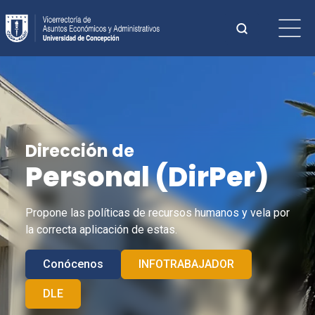
Saltar
Buscar:
al
contenido
Cuando hay 
Dirección de
Personal (
DirPer
)
Propone las políticas de recursos humanos y vela por
la correcta aplicación de estas.
Conócenos
INFOTRABAJADOR
DLE