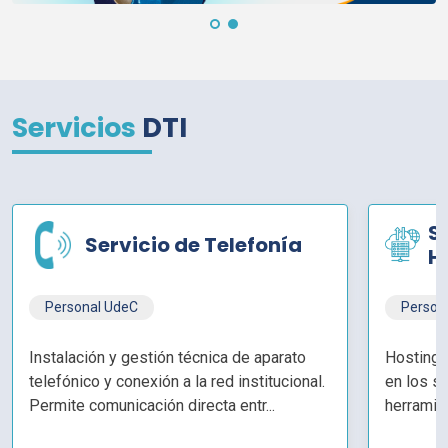
Servicios
DTI
S
Servicio de Telefonía
H
Personal
UdeC
Person
Instalación y gestión técnica de aparato
Hosting 
telefónico y conexión a la red institucional.
en los s
Permite comunicación directa entr...
herramien