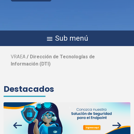
Sub menú
menu
VRAEA
/
Dirección de Tecnologías de
Información (
DTI
)
Destacados