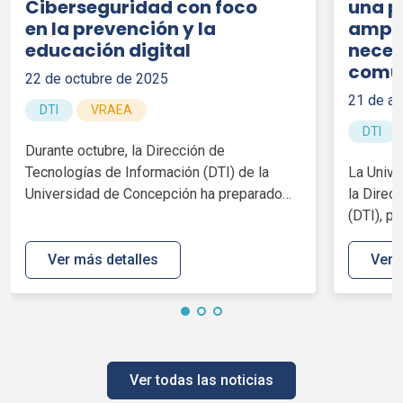
Ciberseguridad con foco
una p
en la prevención y la
ampli
educación digital
neces
comun
22 de octubre de 2025
21 de ab
DTI
VRAEA
DTI
Durante octubre, la Dirección de
Tecnologías de Información (
DTI
) de la
La Unive
Universidad de Concepción ha preparado
la Direc
una serie...
(
DTI
), p
Ver más detalles
Ver 
Ver todas las noticias