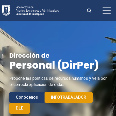
Saltar
Buscar:
al
contenido
Cuando hay 
Dirección de
Personal (
DirPer
)
Propone las políticas de recursos humanos y vela por
la correcta aplicación de estas.
Conócenos
INFOTRABAJADOR
DLE