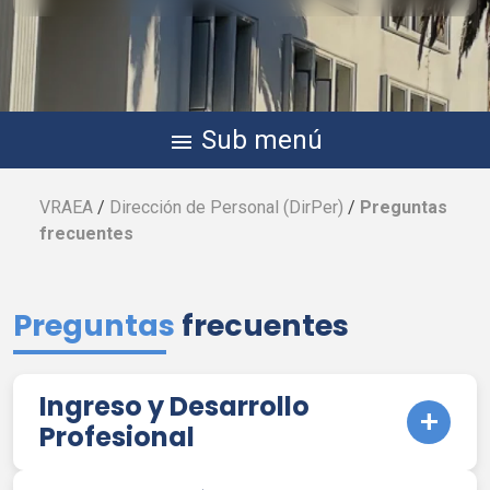
Sub menú
menu
VRAEA
/
Dirección de Personal (
DirPer
)
/
Preguntas
frecuentes
Preguntas
frecuentes
Ingreso y Desarrollo
Profesional