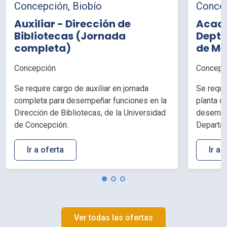
Concepción, Biobío
Concep
Auxiliar - Dirección de
Acadé
Bibliotecas (Jornada
Depto
completa)
de Me
horas
Concepción
Concepc
Se require cargo de auxiliar en jornada
Se requi
completa para desempeñar funciones en la
planta d
Dirección de Bibliotecas, de la Universidad
desempeñ
de Concepción.
Departam
Facultad
Concepc
Ir a oferta
Ir a 
Ver todas las ofertas