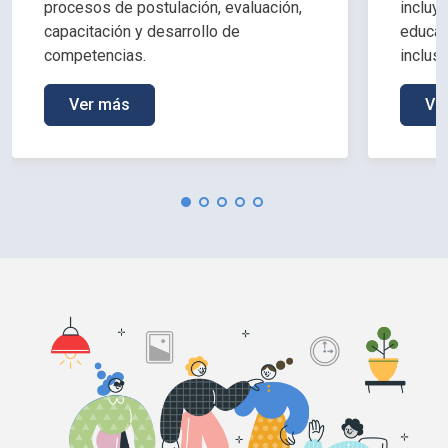
procesos de postulación, evaluación,
incluy
capacitación y desarrollo de
educac
competencias.
inclus
Ver más
Ve