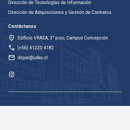
Dirección de Tecnologías de Información
Dirección de Adquisiciones y Gestión de Contratos
Contáctanos
location_on
Edificio VRAEA, 3° piso, Campus Concepción.
call
(+56) 41220 4182
mail
dirper@udec.cl