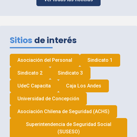
Sitios
de interés
Asociación del Personal
Sindicato 1
Sindicato 2
Sindicato 3
UdeC
Capacita
Caja Los Andes
Universidad de Concepción
Asociación Chilena de Seguridad (
ACHS
)
Superintendencia de Seguridad Social
(
SUSESO
)