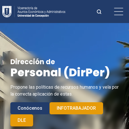
Saltar
Buscar:
al
contenido
Cuando hay 
Dirección de
Personal (
DirPer
)
Propone las políticas de recursos humanos y vela por
la correcta aplicación de estas.
Conócenos
INFOTRABAJADOR
DLE