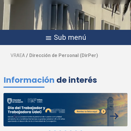
Sub menú
menu
VRAEA
/
Dirección de Personal (
DirPer
)
Información
de interés