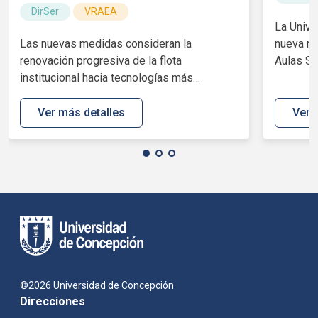
DirSer
VRAEA
La Unive
Las nuevas medidas consideran la
nueva ru
renovación progresiva de la flota
Aulas Sal
institucional hacia tecnologías más
sustentables y el...
Ver más detalles
Ver 
©2026 Universidad de Concepción
Direcciones