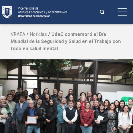
Saltar
Buscar:
al
contenido
Cuando hay 
VRAEA
/
Noticias
/
UdeC
conmemoró el Día
Mundial de la Seguridad y Salud en el Trabajo con
foco en salud mental