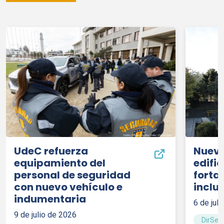
UdeC
refuerza
Nueva
equipamiento del
edific
personal de seguridad
forta
con nuevo vehículo e
inclu
indumentaria
6 de jul
9 de julio de 2026
DirSer