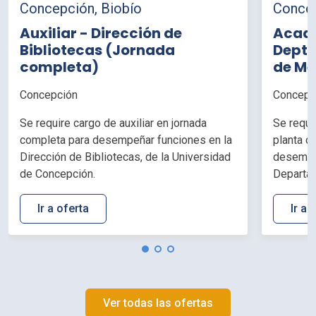
Concepción, Biobío
Concep
Auxiliar - Dirección de
Acadé
Bibliotecas (Jornada
Depto
completa)
de Me
horas
Concepción
Concepc
Se require cargo de auxiliar en jornada
Se requi
completa para desempeñar funciones en la
planta d
Dirección de Bibliotecas, de la Universidad
desempeñ
de Concepción.
Departam
Facultad
Concepc
Ir a oferta
Ir a 
Ver todas las ofertas