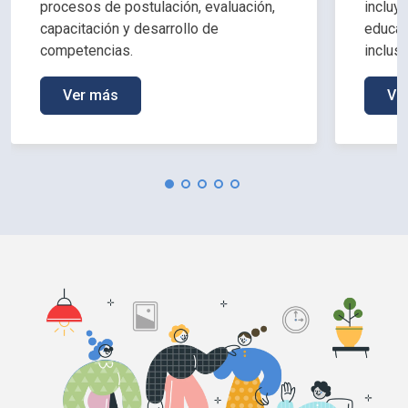
procesos de postulación, evaluación,
incluy
capacitación y desarrollo de
educac
competencias.
inclus
Ver más
Ve