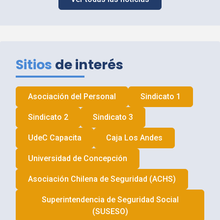
Sitios
de interés
Asociación del Personal
Sindicato 1
Sindicato 2
Sindicato 3
UdeC
Capacita
Caja Los Andes
Universidad de Concepción
Asociación Chilena de Seguridad (
ACHS
)
Superintendencia de Seguridad Social
(
SUSESO
)