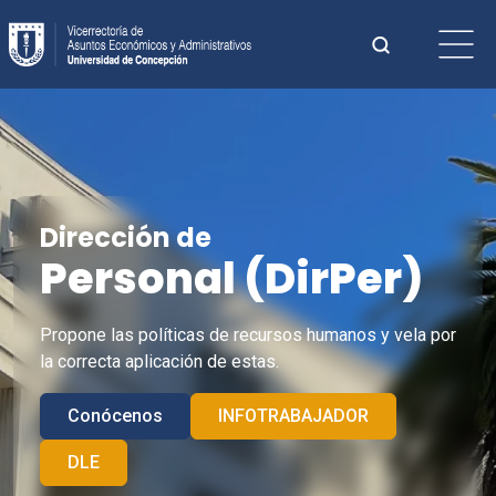
Saltar
Buscar:
al
contenido
Cuando hay 
Dirección de
Personal (
DirPer
)
Propone las políticas de recursos humanos y vela por
la correcta aplicación de estas.
Conócenos
INFOTRABAJADOR
DLE