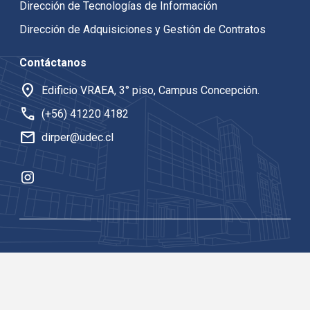
Dirección de Tecnologías de Información
Dirección de Adquisiciones y Gestión de Contratos
Contáctanos
location_on
Edificio VRAEA, 3° piso, Campus Concepción.
call
(+56) 41220 4182
mail
dirper@udec.cl