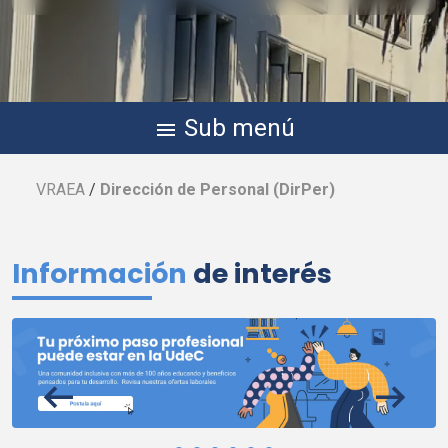
Sub menú
menu
VRAEA
/
Dirección de Personal (
DirPer
)
Información
de interés