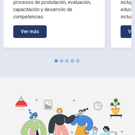
procesos de postulación, evaluación,
incluy
capacitación y desarrollo de
educac
competencias.
inclus
Ver más
Ve