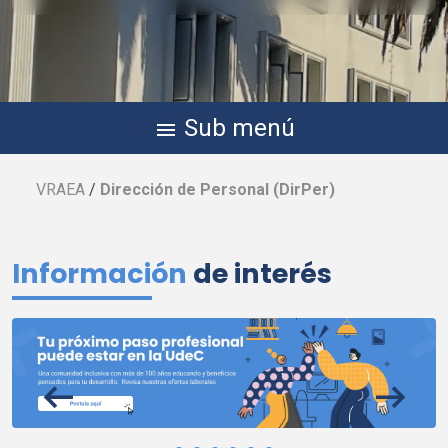
Sub menú
menu
VRAEA
/
Dirección de Personal (
DirPer
)
Información
de interés