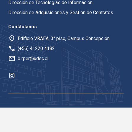
Dirección de Tecnologías de Información
Dirección de Adquisiciones y Gestión de Contratos
Contáctanos
location_on
Edificio VRAEA, 3° piso, Campus Concepción.
call
(+56) 41220 4182
mail
dirper@udec.cl