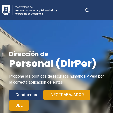
Saltar
Buscar:
al
contenido
Cuando hay 
Dirección de
Personal (
DirPer
)
Propone las políticas de recursos humanos y vela por
la correcta aplicación de estas.
Conócenos
INFOTRABAJADOR
DLE