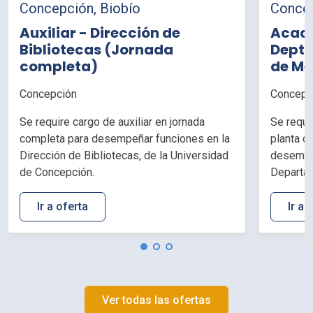
Concepción, Biobío
Concep
Auxiliar - Dirección de
Acadé
Bibliotecas (Jornada
Depto
completa)
de Me
horas
Concepción
Concepc
Se require cargo de auxiliar en jornada
Se requi
completa para desempeñar funciones en la
planta d
Dirección de Bibliotecas, de la Universidad
desempeñ
de Concepción.
Departam
Facultad
Concepc
Ir a oferta
Ir a 
Ver todas las ofertas