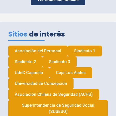
Sitios
de interés
Asociación del Personal
Sindicato 1
Sindicato 2
Sindicato 3
UdeC
Capacita
Caja Los Andes
Universidad de Concepción
Asociación Chilena de Seguridad (
ACHS
)
Superintendencia de Seguridad Social
(
SUSESO
)