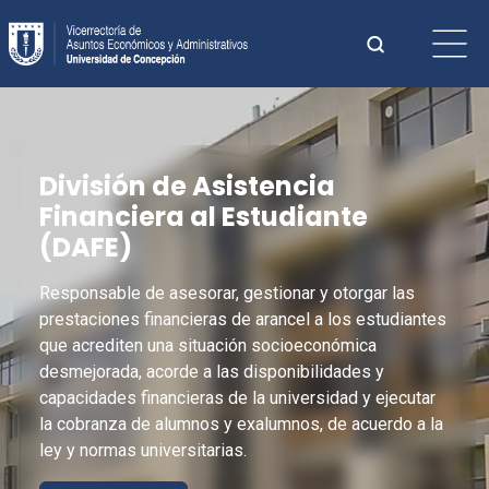
Saltar
Buscar:
al
contenido
Cuando hay 
División de Asistencia
Financiera al Estudiante
(
DAFE
)
Responsable de asesorar, gestionar y otorgar las
prestaciones financieras de arancel a los estudiantes
que acrediten una situación socioeconómica
desmejorada, acorde a las disponibilidades y
capacidades financieras de la universidad y ejecutar
la cobranza de alumnos y exalumnos, de acuerdo a la
ley y normas universitarias.