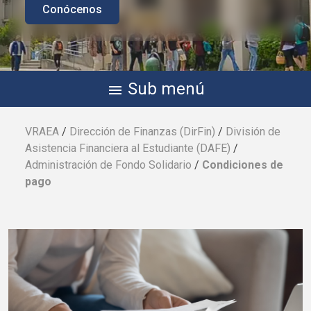
Conócenos
Sub menú
menu
VRAEA
/
Dirección de Finanzas (
DirFin
)
/
División de
Asistencia Financiera al Estudiante (
DAFE
)
/
Administración de Fondo Solidario
/
Condiciones de
pago