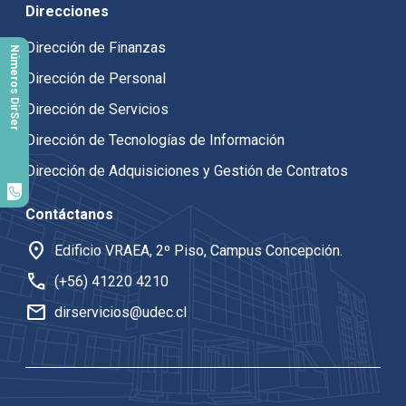
Direcciones
Dirección de Finanzas
Números DirSer
Dirección de Personal
Dirección de Servicios
Dirección de Tecnologías de Información
Dirección de Adquisiciones y Gestión de Contratos
Contáctanos
location_on
Edificio VRAEA, 2º Piso, Campus Concepción.
call
(+56) 41220 4210
mail
dirservicios@udec.cl