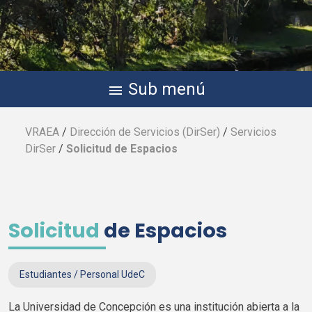
Sub menú
menu
VRAEA
/
Dirección de Servicios (
DirSer
)
/
Servicios
DirSer
/
Solicitud de Espacios
Solicitud
de Espacios
Estudiantes / Personal
UdeC
La Universidad de Concepción es una institución abierta a la