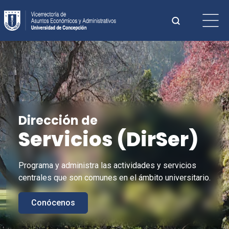
Saltar
Buscar:
al
contenido
Cuando hay 
Dirección de
Servicios (
DirSer
)
Programa y administra las actividades y servicios
centrales que son comunes en el ámbito universitario.
Conócenos