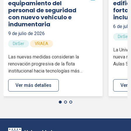
equipamiento del
edific
personal de seguridad
forta
con nuevo vehículo e
inclu
indumentaria
6 de jul
9 de julio de 2026
DirSer
DirSer
VRAEA
La Unive
Las nuevas medidas consideran la
nueva ru
renovación progresiva de la flota
Aulas Sal
institucional hacia tecnologías más
sustentables y el...
Ver más detalles
Ver 