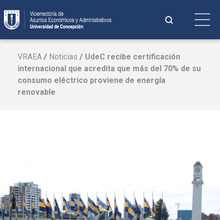
Saltar
Buscar:
al
contenido
Cuando hay 
VRAEA
/
Noticias
/
UdeC
recibe certificación
internacional que acredita que más del 70% de su
consumo eléctrico proviene de energía
renovable