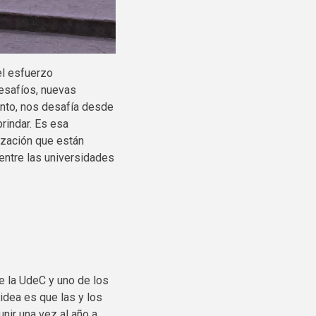
el esfuerzo
esafíos, nuevas
anto, nos desafía desde
rindar. Es esa
ización que están
 entre las universidades
de la
UdeC
y uno de los
idea es que las y los
nir una vez al año a