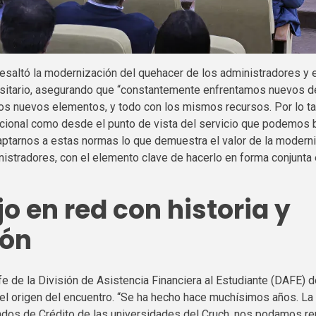
resaltó la modernización del quehacer de los administradores y 
ersitario, asegurando que “constantemente enfrentamos nuevos d
os nuevos elementos, y todo con los mismos recursos. Por lo t
tucional como desde el punto de vista del servicio que podemos b
ptarnos a estas normas lo que demuestra el valor de la modern
nistradores, con el elemento clave de hacerlo en forma conjunta
o en red con historia y
ión
e de la División de Asistencia Financiera al Estudiante (
DAFE
) 
el origen del encuentro. “Se ha hecho hace muchísimos años. La 
dos de Crédito de las universidades del Cruch, nos podamos reu