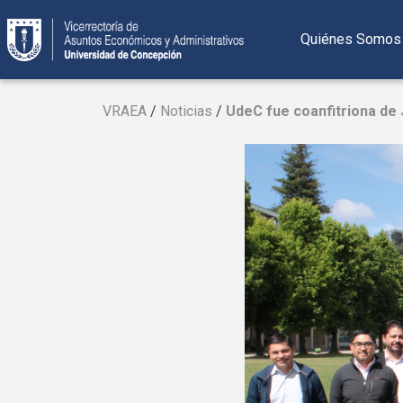
Saltar
al
Quiénes Somos
contenido
VRAEA
/
Noticias
/
UdeC
fue coanfitriona de 