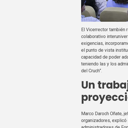
El Vicerrector también 
colaborativo interuniv
exigencias, incorporam
el punto de vista insti
capacidad de poder ada
teniendo las y los admi
del Cruch”.
Un
trabaj
proyecc
Marco Daroch Oñate, jef
organizadores, explicó 
administradores de Fon