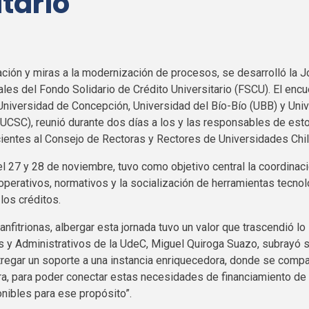
tario
ción y miras a la modernización de procesos, se desarrolló la 
es del Fondo Solidario de Crédito Universitario (FSCU). El encu
Universidad de Concepción, Universidad del Bío-Bío (UBB) y Univ
UCSC), reunió durante dos días a los y las responsables de est
ientes al Consejo de Rectoras y Rectores de Universidades Chil
el 27 y 28 de noviembre, tuvo como objetivo central la coordinació
operativos, normativos y la socialización de herramientas tecno
los créditos.
nfitrionas, albergar esta jornada tuvo un valor que trascendió lo l
 y Administrativos de la
UdeC
, Miguel Quiroga Suazo, subrayó 
regar un soporte a una instancia enriquecedora, donde se compa
a, para poder conectar estas necesidades de financiamiento de
onibles para
ese
propósito”.