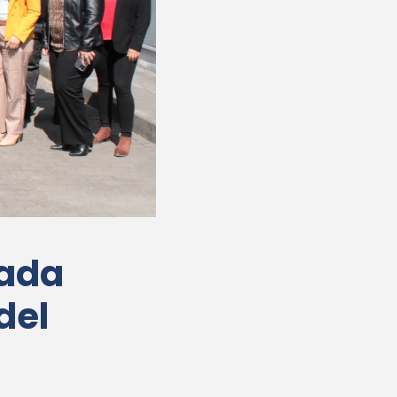
nada
del