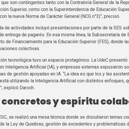
ue son contingentes tanto con la Contraloría General de la Repú
ción Superior, como con la Superintendencia de Educación Superi
con la nueva Norma de Carácter General (NCG n°3)”, precisó.
da de actividades incluyó presentaciones por parte de la SES so
e entrega de pagarés. En esa misma línea, la Subsecretaría de 
to de Financiamiento para la Educación Superior (FES), donde la
vaciones colectivas.
ación tecnológica tuvo un espacio protagónico. La
UdeC
presentó 
 Inteligencia Artificial (IA), y empresas externas expusieron s
as de gestión apoyadas en IA. “La idea es que los y las asiste
stá utilizando la Inteligencia Artificial con distintos enfoques,
”, explicó Daroch.
concretos y espíritu colab
CSC, se realizó una mesa técnica donde se discutieron temas com
e la Ley de Quiebras, gestión de excedentes y problemáticas 