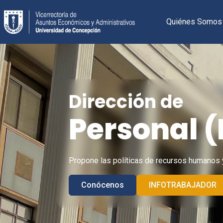
Saltar
al
Quiénes Somos
contenido
Dirección de
Personal (
Propone las políticas de recursos humanos y 
Conócenos
INFOTRABAJADOR