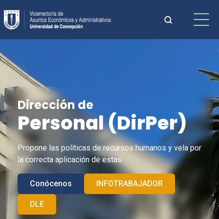
Saltar
Buscar:
al
contenido
Cuando hay 
Dirección de
Personal (
DirPer
)
Propone las políticas de recursos humanos y vela por
la correcta aplicación de estas.
Conócenos
INFOTRABAJADOR
DLE