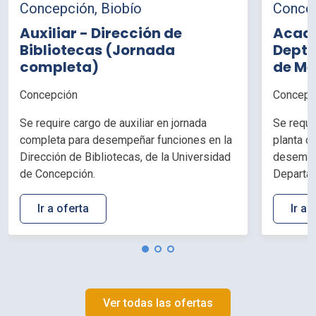
Concepción, Biobío
Concep
Auxiliar - Dirección de
Acadé
Bibliotecas (Jornada
Depto
completa)
de Me
horas
Concepción
Concepc
Se require cargo de auxiliar en jornada
Se requi
completa para desempeñar funciones en la
planta d
Dirección de Bibliotecas, de la Universidad
desempeñ
de Concepción.
Departam
Facultad
Concepc
Ir a oferta
Ir a 
Ver todas las ofertas