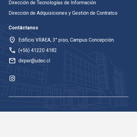
Dirección de Tecnologías de Información
Dirección de Adquisiciones y Gestión de Contratos
Contáctanos
location_on
Edificio VRAEA, 3° piso, Campus Concepción.
call
(+56) 41220 4182
mail
dirper@udec.cl