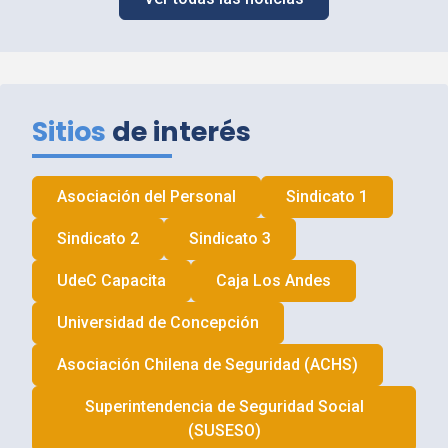
Sitios
de interés
Asociación del Personal
Sindicato 1
Sindicato 2
Sindicato 3
UdeC
Capacita
Caja Los Andes
Universidad de Concepción
Asociación Chilena de Seguridad (
ACHS
)
Superintendencia de Seguridad Social
(
SUSESO
)