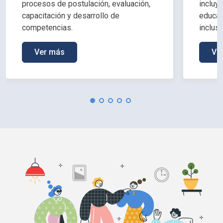
procesos de postulación, evaluación,
incluy
capacitación y desarrollo de
educac
competencias.
inclus
Ver más
Ve