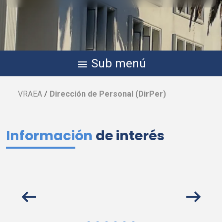
Sub menú
menu
VRAEA
/
Dirección de Personal (
DirPer
)
Información
de interés