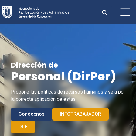
Saltar
Buscar:
al
contenido
Cuando hay 
Dirección de
Personal (
DirPer
)
Propone las políticas de recursos humanos y vela por
la correcta aplicación de estas.
Conócenos
INFOTRABAJADOR
DLE