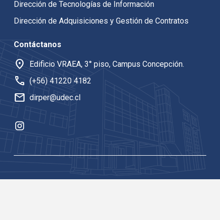
Dirección de Tecnologías de Información
Dirección de Adquisiciones y Gestión de Contratos
Contáctanos
location_on
Edificio VRAEA, 3° piso, Campus Concepción.
call
(+56) 41220 4182
mail
dirper@udec.cl