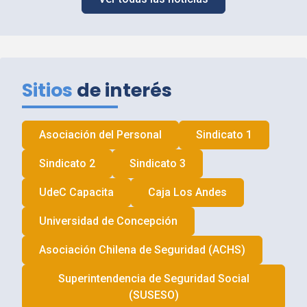
Sitios
de interés
Asociación del Personal
Sindicato 1
Sindicato 2
Sindicato 3
UdeC
Capacita
Caja Los Andes
Universidad de Concepción
Asociación Chilena de Seguridad (
ACHS
)
Superintendencia de Seguridad Social
(
SUSESO
)