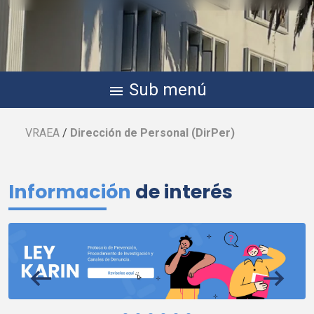
Sub menú
menu
VRAEA
/
Dirección de Personal (
DirPer
)
Información
de interés