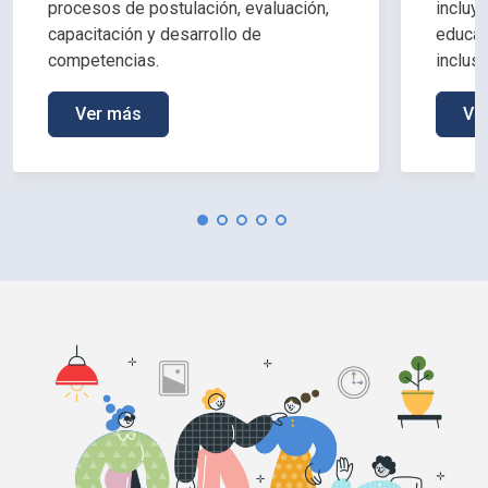
procesos de postulación, evaluación,
incluy
capacitación y desarrollo de
educac
competencias.
inclus
Ver más
Ve