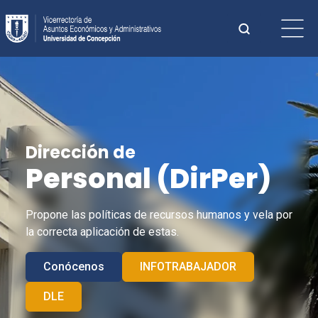
Saltar
Buscar:
al
contenido
Cuando hay 
Dirección de
Personal (
DirPer
)
Propone las políticas de recursos humanos y vela por
la correcta aplicación de estas.
Conócenos
INFOTRABAJADOR
DLE