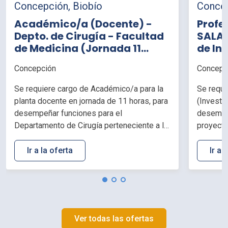
Concepción, Biobío
Concep
Académico/a (Docente) -
Profe
Depto. de Cirugía - Facultad
SALAR
de Medicina (Jornada 11
de Inv
horas)
(Jorn
Concepción
Concepc
Se requiere cargo de Académico/a para la
Se requi
planta docente en jornada de 11 horas, para
(Investi
desempeñar funciones para el
desempe
Departamento de Cirugía perteneciente a la
proyecto
Facultad de Medicina, de la Universidad de
la Vicer
Concepción.
Desarrol
Ir a la oferta
Ir a 
Concepc
Ver todas las ofertas