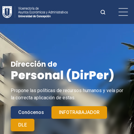
Saltar
Buscar:
al
contenido
Cuando hay 
Dirección de
Personal (
DirPer
)
Propone las políticas de recursos humanos y vela por
la correcta aplicación de estas.
Conócenos
INFOTRABAJADOR
DLE