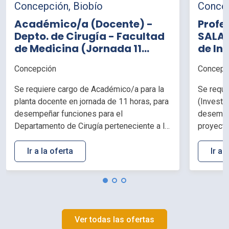
Concepción, Biobío
Concep
Académico/a (Docente) -
Profe
Depto. de Cirugía - Facultad
SALAR
de Medicina (Jornada 11
de Inv
horas)
(Jorn
Concepción
Concepc
Se requiere cargo de Académico/a para la
Se requi
planta docente en jornada de 11 horas, para
(Investi
desempeñar funciones para el
desempe
Departamento de Cirugía perteneciente a la
proyecto
Facultad de Medicina, de la Universidad de
la Vicer
Concepción.
Desarrol
Ir a la oferta
Ir a 
Concepc
Ver todas las ofertas