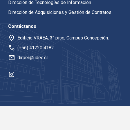
Dirección de Tecnologías de Información
Dirección de Adquisiciones y Gestión de Contratos
Contáctanos
location_on
Edificio VRAEA, 3° piso, Campus Concepción.
call
(+56) 41220 4182
mail
dirper@udec.cl