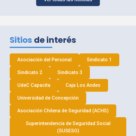
Sitios
de interés
Asociación del Personal
Sindicato 1
Sindicato 2
Sindicato 3
UdeC
Capacita
Caja Los Andes
Universidad de Concepción
Asociación Chilena de Seguridad (
ACHS
)
Superintendencia de Seguridad Social
(
SUSESO
)