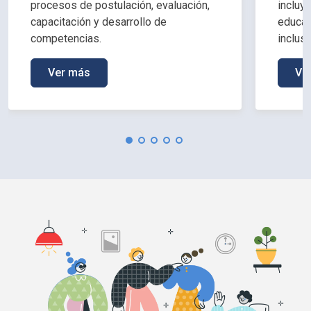
procesos de postulación, evaluación,
incluy
capacitación y desarrollo de
educac
competencias.
inclus
Ver más
Ve