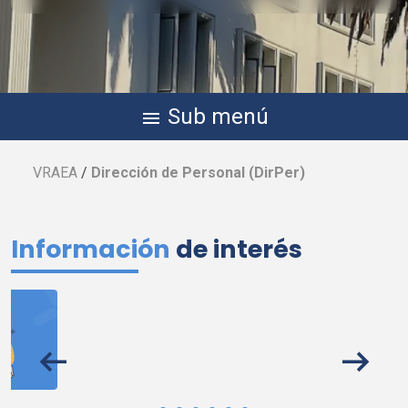
Sub menú
menu
VRAEA
/
Dirección de Personal (
DirPer
)
Información
de interés